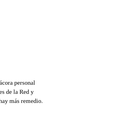
tácora personal
es de la Red y
o hay más remedio.