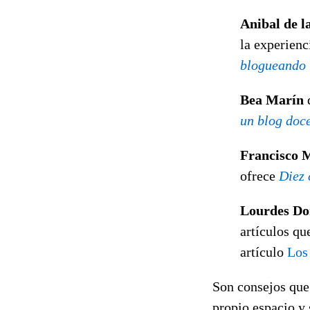
Anibal de l
la experienc
blogueando
Bea Marín
un blog doc
Francisco 
ofrece
Diez 
Lourdes D
artículos qu
artículo
Los
Son consejos que
propio espacio y