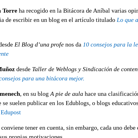
a Torre
ha recogido en la Bitácora de Aníbal varias opi
ia de escribir en un blog en el artículo titulado
Lo que 
desde
El Blog d’una profe
nos da
10 consejos para la l
ente
Muñoz
desde
Taller de Weblogs y Sindicación de conte
consejos para una bitácora mejor.
omenech
, en su blog
A pie de aula
hace una clasificació
e se suelen publicar en los Edublogs, o blogs educativos,
 Edupost
 conviene tener en cuenta, sin embargo, cada uno debe 
 sus propias motivaciones.