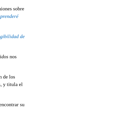
niones sobre
aprenderé
egibilidad de
nidos
nos
n de los
 y titula el
encontrar su