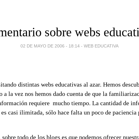
entario sobre webs educat
02 DE MAYO DE 2006 - 18:14
-
WEB EDUCATIVA
itando distintas webs educativas al azar. Hemos descu
o a la vez nos hemos dado cuenta de que la familiarizac
nformación requiere mucho tiempo. La cantidad de inf
s casi ilimitada, sólo hace falta un poco de paciencia 
 sobre todo de los blogs es que podemos ofrecer nuestr