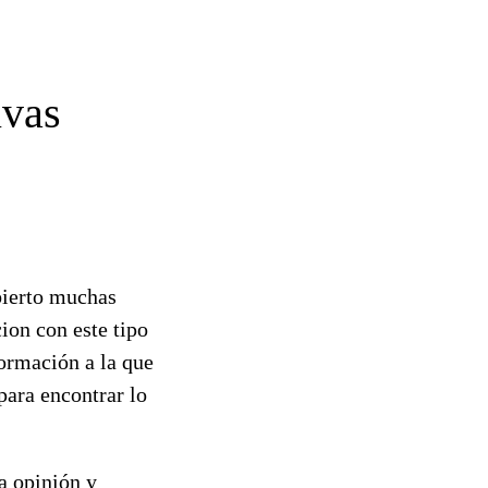
ivas
bierto muchas
ion con este tipo
ormación a la que
para encontrar lo
a opinión y